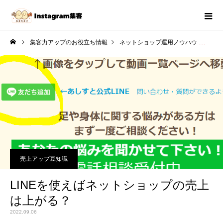
集客力アップのお役立ち情報
ネットショップ運用ノウハウ
LI
売上アップ豆知識
LINEを使えばネットショップの売上
は上がる？
2022.09.06