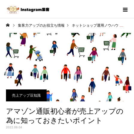
集客力アップのお役立ち情報
ネットショップ運用ノウハウ
アマ
売上アップ豆知識
アマゾン通販初心者が売上アップの
為に知っておきたいポイント
2022.09.04